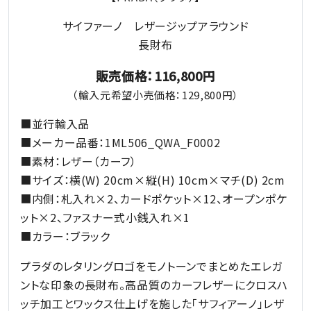
サイファーノ レザージップアラウンド
長財布
販売価格：116,800円
（輸入元希望小売価格：129,800円）
■並行輸入品
■メーカー品番：1ML506_QWA_F0002
■素材：レザー（カーフ）
■サイズ：横(W) 20cm×縦(H) 10cm×マチ(D) 2cm
■内側：札入れ×2、カードポケット×12、オープンポケ
ット×2、ファスナー式小銭入れ×1
■カラー：ブラック
プラダのレタリングロゴをモノトーンでまとめたエレガ
ントな印象の長財布。高品質のカーフレザーにクロスハ
ッチ加工とワックス仕上げを施した「サフィアーノ」レザ