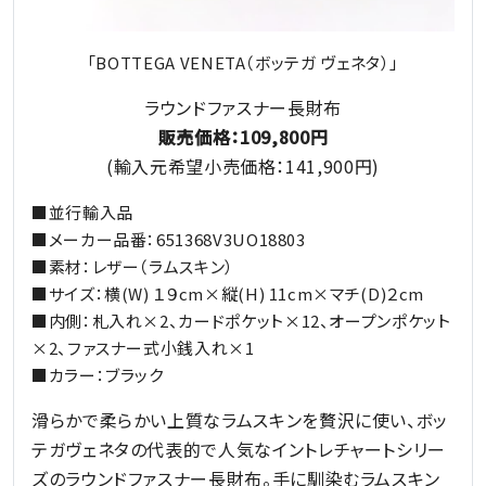
「BOTTEGA VENETA（ボッテガ ヴェネタ）」
ラウンドファスナー長財布
販売価格：109,800円
(輸入元希望小売価格：141,900円)
■並行輸入品
■メーカー品番：651368V3UO18803
■素材：レザー（ラムスキン）
■サイズ：横(W) １９cm×縦(H) 11cm×マチ(D)２cm
■内側：札入れ×2、カードポケット×12、オープンポケット
×2、ファスナー式小銭入れ×1
■カラー：ブラック
滑らかで柔らかい上質なラムスキンを贅沢に使い、ボッ
テガヴェネタの代表的で人気なイントレチャートシリー
ズのラウンドファスナー長財布。手に馴染むラムスキン