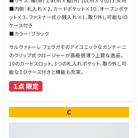
■サイズ：横(W) １９cm×縦(H) 10cm×マ(D)3.5cm
■内側：札入れ×2、カードポケット×1０、オープンポケ
ット×３、ファスナー式小銭入れ×1、取り外し可能なID
ケース付き
■カラー：ブラック
サルヴァトーレ フェラガモのアイコニックなガンチーニ
のクリップ式クロージャーが高級感漂う上質な逸品。
10のカードスロット、3つの札入れポケット、取り外し可
能なＩＤケース付きと機能も充実。
１点 限定
C