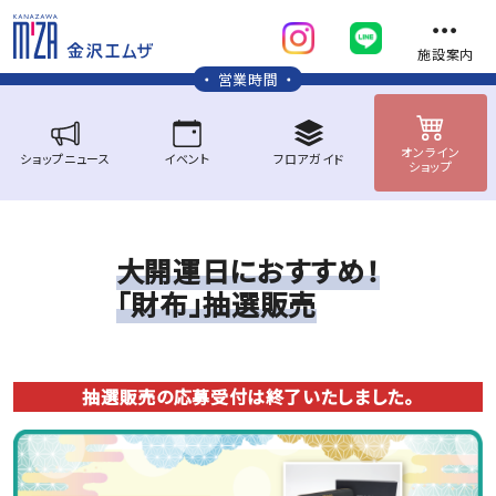
施設案内
営業時間
オンライン
ショップ
ニュース
イベント
フロア
ガイド
ショップ
大
開
運
日
に
お
す
す
め
！
「
財
布
」
抽
選
販
売
抽選販売の応募受付は終了いたしました。