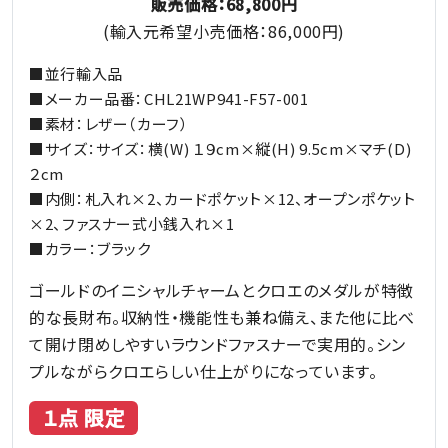
販売価格：68,800円
(輸入元希望小売価格：86,000円)
■並行輸入品
■メーカー品番：CHL21WP941-F57-001
■素材：レザー（カーフ）
■サイズ：サイズ：横(W) １９cm×縦(H) 9.5cm×マチ(D)
２cm
■内側：札入れ×2、カードポケット×12、オープンポケット
×2、ファスナー式小銭入れ×1
■カラー：ブラック
ゴールドのイニシャルチャームとクロエのメダルが特徴
的な長財布。収納性・機能性も兼ね備え、また他に比べ
て開け閉めしやすいラウンドファスナーで実用的。シン
プルながらクロエらしい仕上がりになっています。
１点 限定