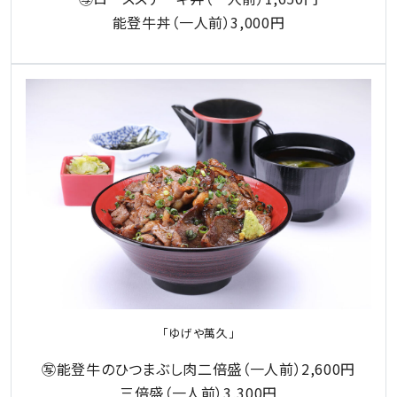
能登牛丼（一人前）3,000円
「ゆげや萬久」
㊢能登牛のひつまぶし肉二倍盛（一人前）2,600円
三倍盛（一人前）3,300円