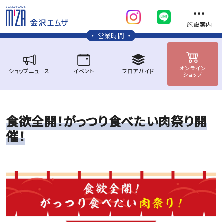
施設案内
営業時間
オンライン
ショップ
ニュース
イベント
フロア
ガイド
ショップ
食
欲
全
開
！
が
っ
つ
り
食
べ
た
い
肉
祭
り
開
催
！