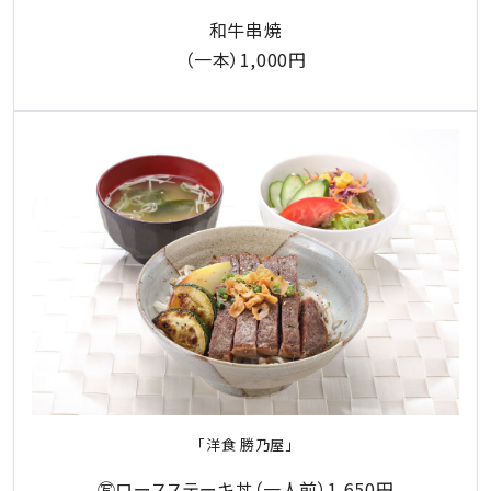
和牛串焼
（一本）1,000円
「洋食 勝乃屋」
㊢ロースステーキ丼（一人前）1,650円