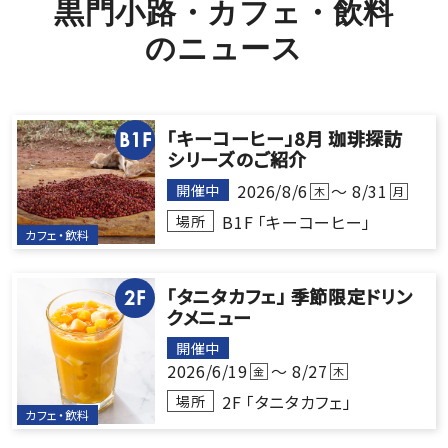
黒門小路
カフェ・飲料
の
ニ
ュ
ー
ス
「キーコーヒー」8月 珈琲探訪
B1F
シリーズのご紹介
2026/8/6
～ 8/31
開催中
木
月
B1F 「キーコーヒー」
場所
カフェ・飲料
「タニタカフェ」 季節限定ドリン
2F
クメニュー
開催中
2026/6/19
～ 8/27
金
木
2F 「タニタカフェ」
場所
カフェ・飲料