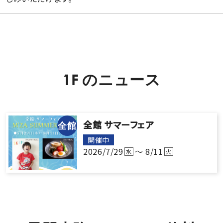
1F
の
ニ
ュ
ー
ス
全館 サマーフェア
全館
開催中
2026/7/29
～ 8/11
水
火