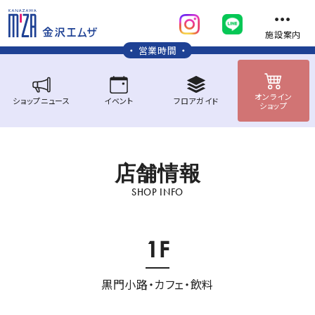
施設案内
営業時間
オンライン
ショップ
ニュース
イベント
フロア
ガイド
ショップ
店
舗
情
報
SHOP INFO
1F
黒門小路
カフェ・飲料