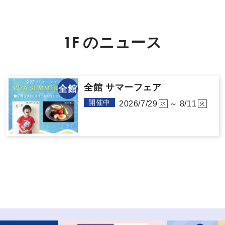
1F
の
ニ
ュ
ー
ス
全館 サマーフェア
全館
開催中
2026/7/29
～ 8/11
水
火