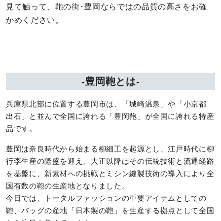
見て触って、鞄の街･豊岡ならではの品質の高さをお確
かめください。
-豊岡鞄とは-
兵庫県北部に位置する豊岡市は、「城崎温泉」や「小京都
出石」と並んで全国に誇れる「豊岡鞄」が全国に誇れる特産
品です。
豊岡は奈良時代から始まる柳細工を起源とし、江戸時代に柳
行李生産の隆盛を迎え、大正以降はその伝統技術と流通経路
を基盤に、新素材への挑戦とミシン縫製技術の導入により全
国有数の鞄の生産地となりました。
今日では、トータルファッションの重要アイテムとしての
鞄、バッグの産地「日本製の鞄」を生産する拠点として全国