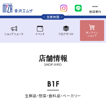
施設案内
営業時間
オンライン
ショップ
ニュース
イベント
フロア
ガイド
ショップ
店
舗
情
報
SHOP INFO
B1F
生鮮品・惣菜・食料品・ベーカリー