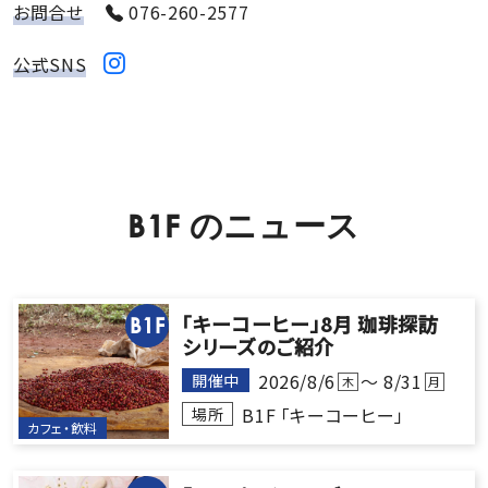
お問合せ
076-260-2577
公式SNS
B1F
の
ニ
ュ
ー
ス
「キーコーヒー」8月 珈琲探訪
B1F
シリーズのご紹介
2026/8/6
～ 8/31
開催中
木
月
B1F 「キーコーヒー」
場所
カフェ・飲料