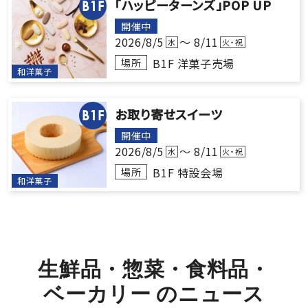
「ハッピーターンズ」POP UP
B1F
開催中
2026/8/5
～ 8/11
水
火・祝
B1F 洋菓子売場
場所
和洋菓子
お取り寄せスイーツ
B1F
開催中
2026/8/5
～ 8/11
水
火・祝
B1F 特設会場
場所
和洋菓子
生鮮品・惣菜・食料品・
ベーカリー
の
ニ
ュ
ー
ス