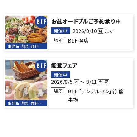
お盆オードブルご予約承り中
B1F
2026/8/10
まで
開催中
月
B1F 各店
場所
生鮮品・惣菜・食料品・ベーカリー
能登フェア
B1F
開催中
2026/8/5
～ 8/11
水
火・祝
B1F 「アンデルセン」前 催
場所
事場
生鮮品・惣菜・食料品・ベーカリー