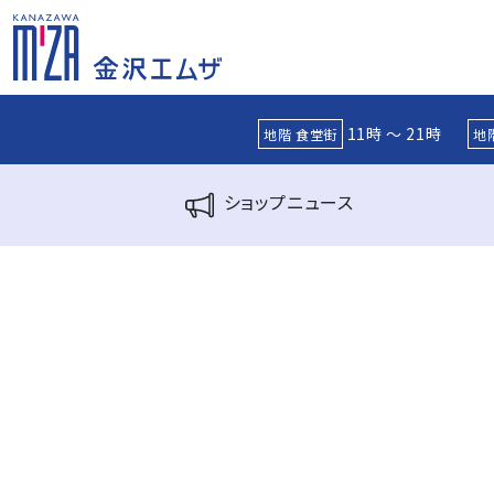
11時 ～ 21時
地階 食堂街
地
ショップ
ニュース