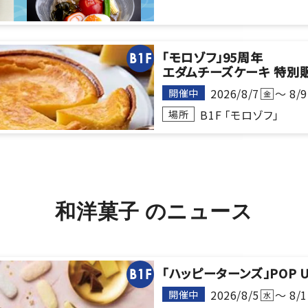
「モロゾフ」95周年
B1F
エダムチーズケーキ 特別
2026/8/7
～ 8/9
開催中
金
B1F 「モロゾフ」
場所
和洋菓子
の
ニ
ュ
ー
ス
「ハッピーターンズ」POP 
B1F
2026/8/5
～ 8/1
開催中
水