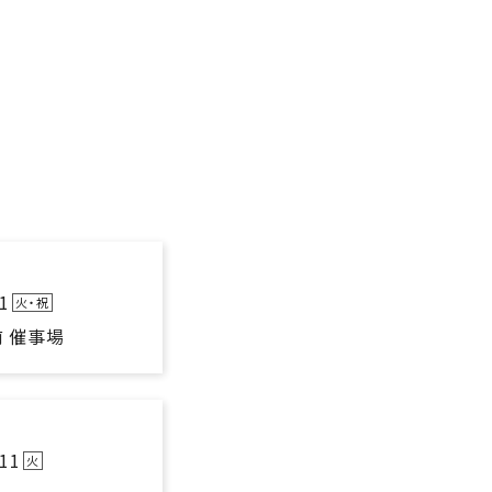
1
火・祝
前 催事場
11
火