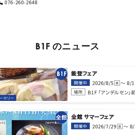
076-260-2648
B1F
の
ニ
ュ
ー
ス
能登フェア
B1F
2026/8/5
～ 8/1
開催中
水
B1F 「アンデルセン」
場所
ベーカリー
全館 サマーフェア
全館
2026/7/29
～ 8/
開催中
水