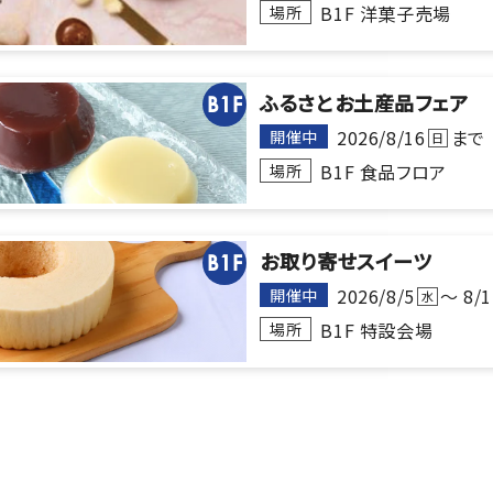
B1F 洋菓子売場
場所
ふるさとお土産品フェア
B1F
2026/8/16
まで
開催中
日
B1F 食品フロア
場所
お取り寄せスイーツ
B1F
2026/8/5
～ 8/1
開催中
水
B1F 特設会場
場所