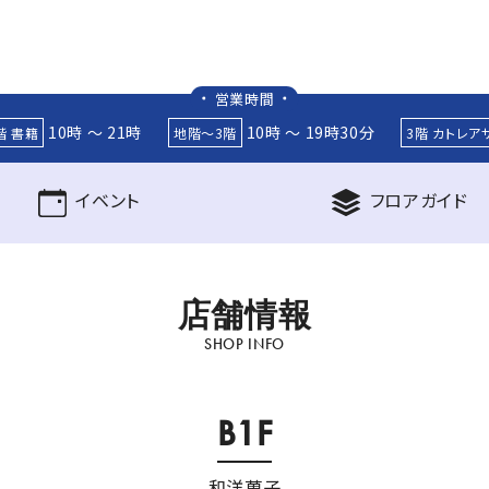
営業時間
10時 ～ 21時
10時 ～ 19時30分
階 書籍
地階～3階
3階 カトレア
イベント
フロア
ガイド
店
舗
情
報
SHOP INFO
B1F
和洋菓子