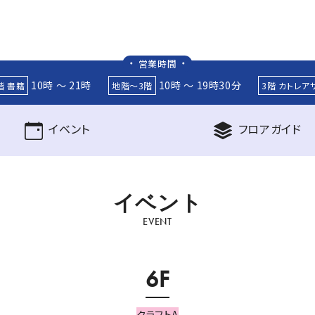
営業時間
10時 ～ 21時
10時 ～ 19時30分
階 書籍
地階～3階
3階 カトレア
イベント
フロア
ガイド
イ
ベ
ン
ト
EVENT
6F
クラフトA