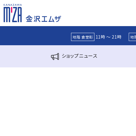
11時 ～ 21時
地階 食堂街
地
ショップ
ニュース