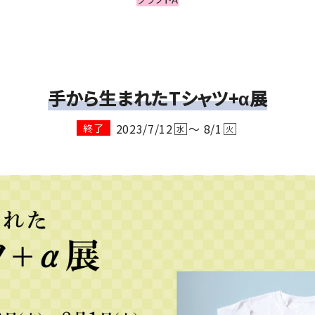
手から生まれたTシャツ+α展
2023/7/12
～ 8/1
終了
水
火