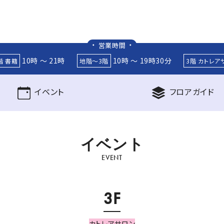
営業時間
10時 ～ 21時
10時 ～ 19時30分
階 書籍
地階～3階
3階 カトレア
イベント
フロア
ガイド
イ
ベ
ン
ト
EVENT
3F
カトレアサロン