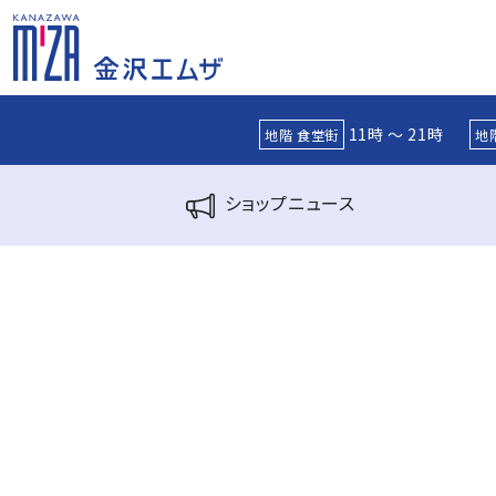
11時 ～ 21時
地階 食堂街
地
ショップ
ニュース