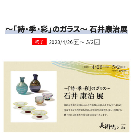
～「詩・季・彩」のガラス～ 石井康治展
2023/4/26
～ 5/2
終了
水
火