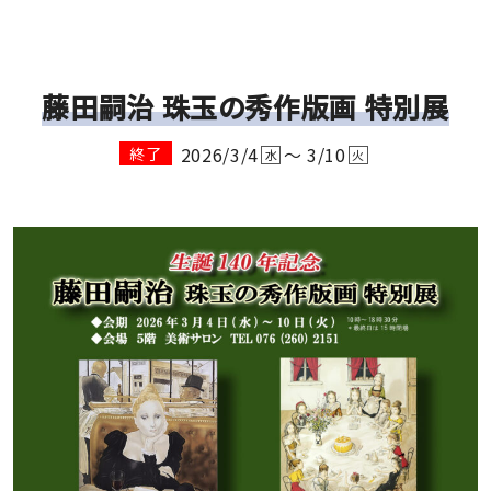
藤田嗣治 珠玉の秀作版画 特別展
2026/3/4
～ 3/10
終了
水
火