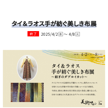
タイ＆ラオス手が紡ぐ美しき布展
2025/4/2
～ 4/8
終了
水
火