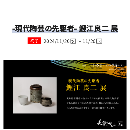
-現代陶芸の先駆者- 鯉江良二 展
2024/11/20
～ 11/26
終了
水
火