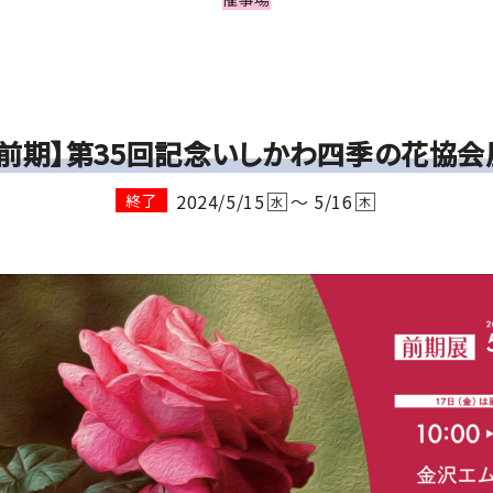
【前期】第35回記念いしかわ四季の花協会
2024/5/15
～ 5/16
終了
水
木