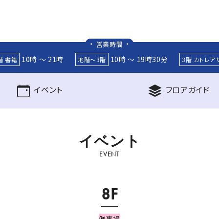
営業時間
10時 ～ 21時
10時 ～ 19時30分
階 書籍
地階～3階
3階 カトレア
イベント
フロア
ガイド
イ
ベ
ン
ト
EVENT
8F
催事場