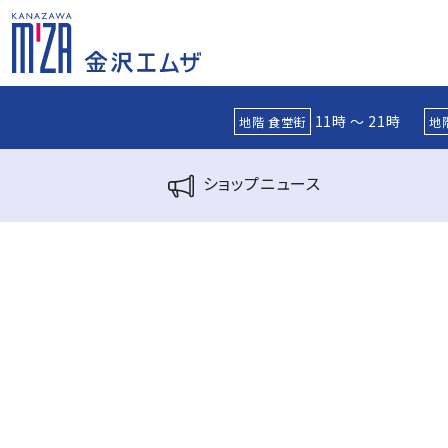
11時 ～ 21時
地階 食堂街
地
ショップ
ニュース