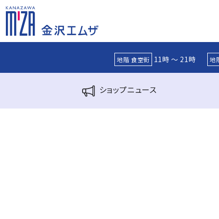
11時 ～ 21時
地階 食堂街
地
ショップ
ニュース