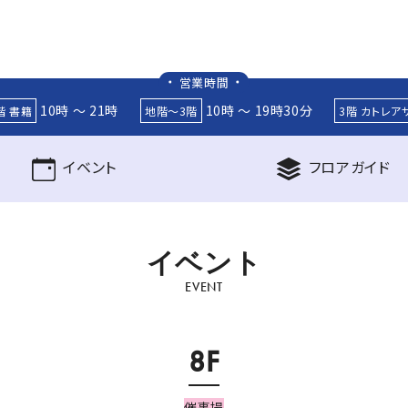
営業時間
10時 ～ 21時
10時 ～ 19時30分
階 書籍
地階～3階
3階 カトレア
イベント
フロア
ガイド
イ
ベ
ン
ト
EVENT
8F
催事場