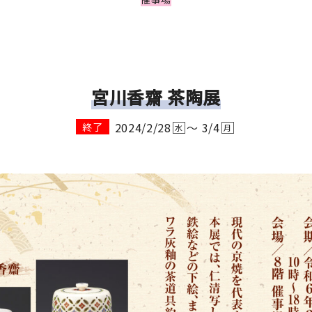
宮川香齋 茶陶展
2024/2/28
～ 3/4
終了
水
月