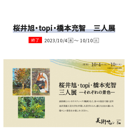
桜井旭・topi・橋本充智 三人展
2023/10/4
～ 10/10
終了
水
火