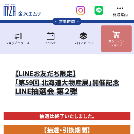
施設案内
営業時間
オンライン
ショップ
ニュース
イベント
フロア
ガイド
ショップ
【LINEお友だち限定】
「第59回 北海道大物産展」開催記念
L
I
N
E
抽
選
会
第
２
弾
抽選は終了いたしました。
【抽選・引換期間】