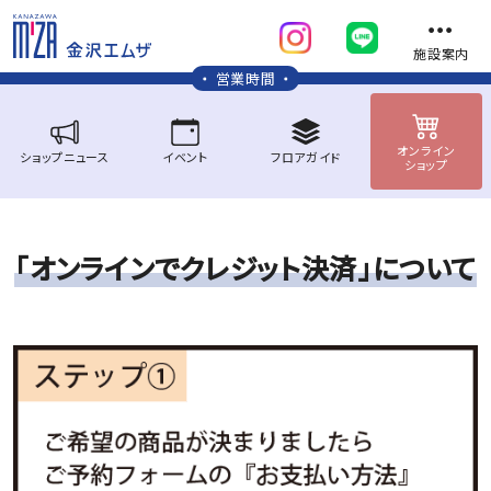
施設案内
営業時間
オンライン
ショップ
ニュース
イベント
フロア
ガイド
ショップ
「
オ
ン
ラ
イ
ン
で
ク
レ
ジ
ッ
ト
決
済
」
に
つ
い
て