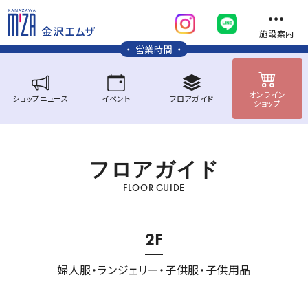
施設案内
営業時間
オンライン
ショップ
ニュース
イベント
フロア
ガイド
ショップ
フ
ロ
ア
ガ
イ
ド
FLOOR GUIDE
2F
婦人服・ランジェリー・子供服・子供用品