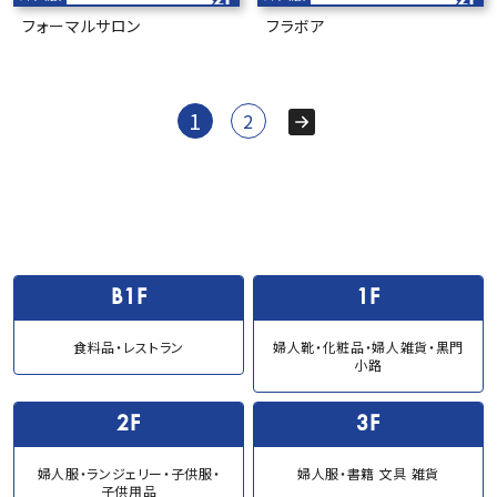
フォーマルサロン
フラボア
投
1
2
稿
の
ペ
B1F
1F
ー
食料品・レストラン
婦人靴・化粧品・婦人雑貨・黒門
小路
ジ
2F
3F
送
婦人服・ランジェリー・子供服・
婦人服・書籍 文具 雑貨
子供用品