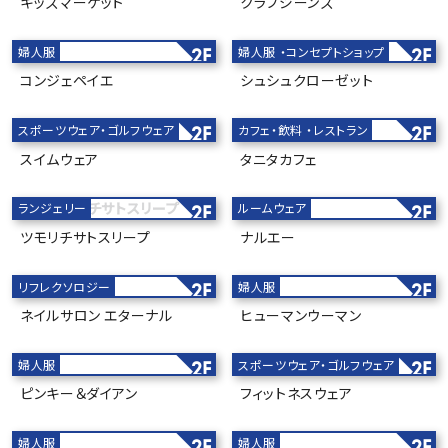
キッズマーケット
クラブジーンズ
婦人服
婦人服
コンセプトショップ
2F
2F
コンジェペイエ
シュシュクローゼット
スイムウェア
スポーツウェア・ゴルフウェア
カフェ・飲料
レストラン
2F
2F
スイムウェア
タニタカフェ
ツモリチサトスリープ
ランジェリー
ルームウェア
2F
2F
ツモリチサトスリープ
ナルエー
リフレクソロジー
婦人服
2F
2F
ネイルサロン エターナル
ヒューマンウーマン
フィットネスウェア
婦人服
スポーツウェア・ゴルフウェア
2F
2F
ピンキー＆ダイアン
フィットネスウェア
婦人服
婦人服
2F
2F