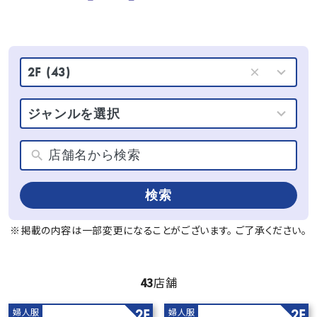
10
2F
(43)
results
available
12
ジャンルを選択
results
available
検索
※掲載の内容は一部変更になることがございます。
ご了承ください。
43
店舗
婦人服
婦人服
2F
2F