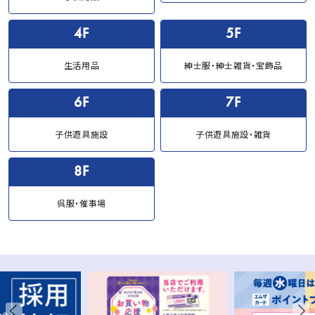
り
4F
5F
生活用品
紳士服・紳士雑貨・宝飾品
6F
7F
子供遊具施設
子供遊具施設・雑貨
8F
呉服・催事場