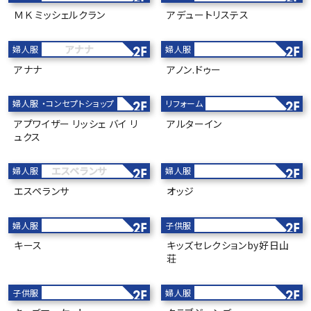
ＭＫ ミッシェルクラン
アデュートリステス
アナナ
婦人服
婦人服
2F
2F
アナナ
アノン.ドゥー
婦人服
コンセプトショップ
リフォーム
2F
2F
アプワイザー リッシェ バイ リ
アルターイン
ュクス
エスペランサ
婦人服
婦人服
2F
2F
エスペランサ
オッジ
婦人服
子供服
2F
2F
キース
キッズセレクションby好日山
荘
子供服
婦人服
2F
2F